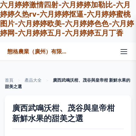
六月婷婷激情四射-六月婷婷加勒比-六月
婷婷久热rv-六月婷婷抠逼-六月婷婷蜜桃
图片-六月婷婷欧美-六月婷婷色色-六月婷
婷网-六月婷婷五月-六月婷婷五月丁香
態格農業（廣州）有限公司
首頁
>
產品大全
>
廣西武鳴沃柑、茂谷與皇帝柑 新鮮水果的
甜美之選
廣西武鳴沃柑、茂谷與皇帝柑
新鮮水果的甜美之選