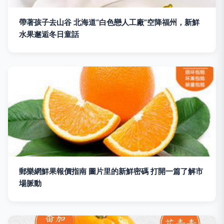
帶著孩子去山谷 北海道“白色戀人工廠”空降福州，新鮮
水果邂逅冬日童話
郵樂網鮮果報價指南 圖片里的新鮮密碼 打開一篇了解市
場脈動