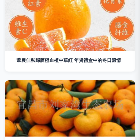
一葦農佳秭歸臍橙血橙中華紅 年貨禮盒中的冬日溫情