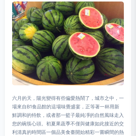
六月的天，陽光變得有些偏愛熱鬧了，城市之中，一
場來自B1食品館的這場味覺盛宴，正等著一杯用新
鮮調和的特飲，或者那一籃子最純凈的自然風味走入
您的碗筷心頭。初夏果蔬季不僅與健康如此接近的交
利清真的時間區一個品美食臺開始精彩一嘗瞬間的熱