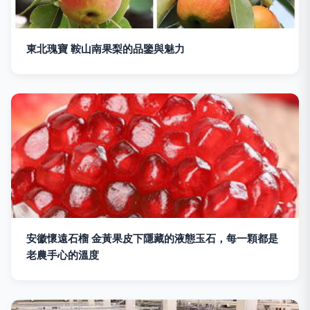
東北瑰寶 鞍山南果梨的品鑒與魅力
安徽懷遠石榴 金黃果皮下隱藏的液態玉石，每一顆都是
老農手心的溫度