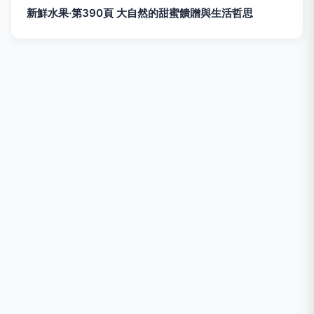
新鮮水果·第390頁 大自然的甜蜜饋贈與生活哲思