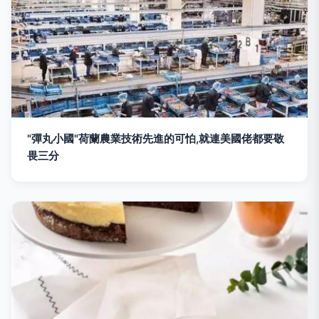
"彈丸小國"荷蘭農業技術先進的可怕,就連美國佬都要敬
畏三分