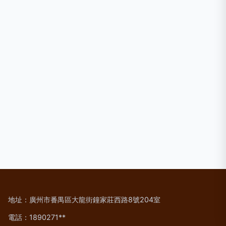
地址：廣州市番禺區大龍街鐘家莊西路8號204室
電話：1890271**