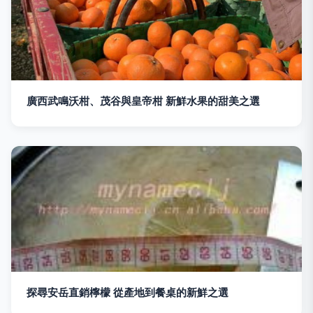
廣西武鳴沃柑、茂谷與皇帝柑 新鮮水果的甜美之選
探尋安岳直銷檸檬 從產地到餐桌的新鮮之選